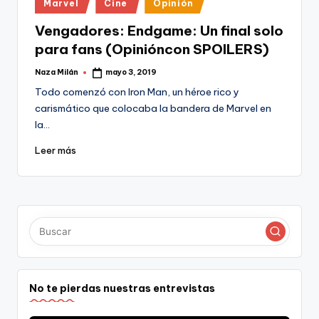
Publicado
Marvel
Cine
Opinión
en
Vengadores: Endgame: Un final solo
para fans (Opinióncon SPOILERS)
Naza Milán
mayo 3, 2019
Publicado
por
Todo comenzó con Iron Man, un héroe rico y
carismático que colocaba la bandera de Marvel en
la…
Leer más
No te pierdas nuestras entrevistas