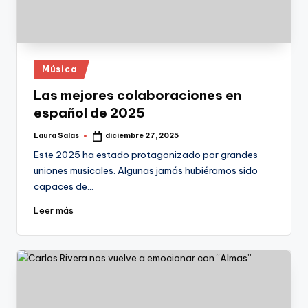
Publicado
Música
en
Las mejores colaboraciones en
español de 2025
Laura Salas
diciembre 27, 2025
Publicado
por
Este 2025 ha estado protagonizado por grandes
uniones musicales. Algunas jamás hubiéramos sido
capaces de…
Leer más