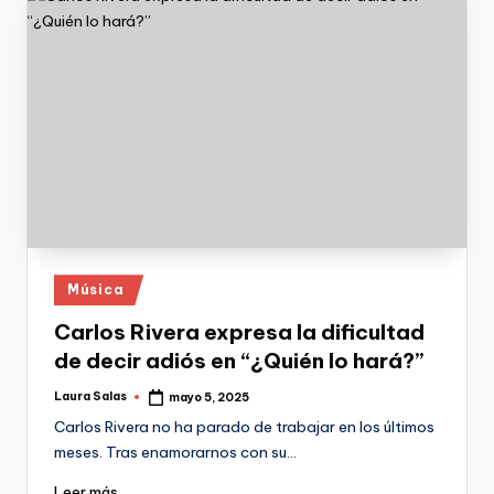
Publicado
Música
en
Carlos Rivera expresa la dificultad
de decir adiós en “¿Quién lo hará?”
Laura Salas
mayo 5, 2025
Publicado
por
Carlos Rivera no ha parado de trabajar en los últimos
meses. Tras enamorarnos con su…
Leer más