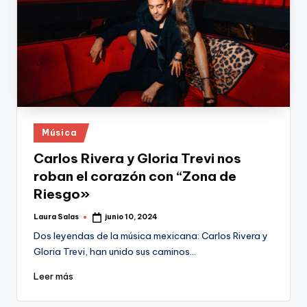
Publicado
Música
en
Carlos Rivera y Gloria Trevi nos
roban el corazón con “Zona de
Riesgo»
Laura Salas
junio 10, 2024
Publicado
por
Dos leyendas de la música mexicana: Carlos Rivera y
Gloria Trevi, han unido sus caminos…
Leer más