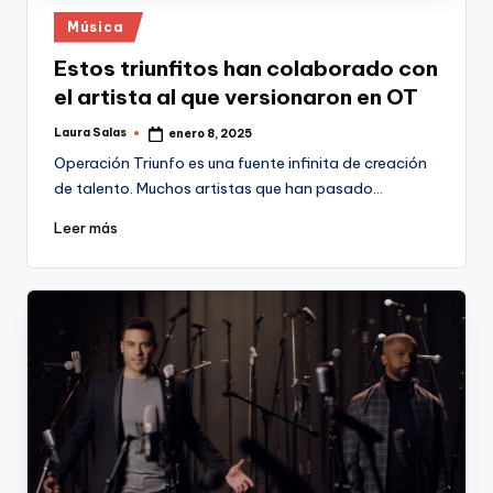
Publicado
Música
en
Estos triunfitos han colaborado con
el artista al que versionaron en OT
Laura Salas
enero 8, 2025
Publicado
por
Operación Triunfo es una fuente infinita de creación
de talento. Muchos artistas que han pasado…
Leer más