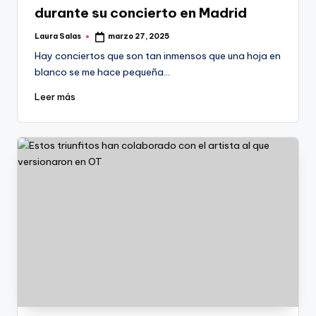
durante su concierto en Madrid
Laura Salas
marzo 27, 2025
Publicado
por
Hay conciertos que son tan inmensos que una hoja en
blanco se me hace pequeña…
Leer más