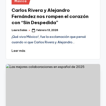
Publicado
Música
en
Carlos Rivera y Alejandro
Fernández nos rompen el corazón
con “Sin Despedida”
Laura Salas
febrero 13, 2026
Publicado
por
¡Qué viva México!, fue la exclamación que pensé
cuando vi que Carlos Rivera y Alejandro…
Leer más