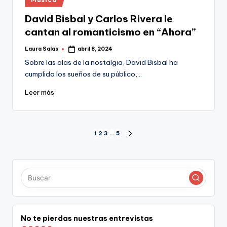
en
David Bisbal y Carlos Rivera le
cantan al romanticismo en “Ahora”
Laura Salas
abril 8, 2024
Publicado
por
Sobre las olas de la nostalgia, David Bisbal ha
cumplido los sueños de su público,…
Leer más
Paginación
1
2
3
…
5
SIGUIENTE
PÁGINA
de
entradas
No te pierdas nuestras entrevistas