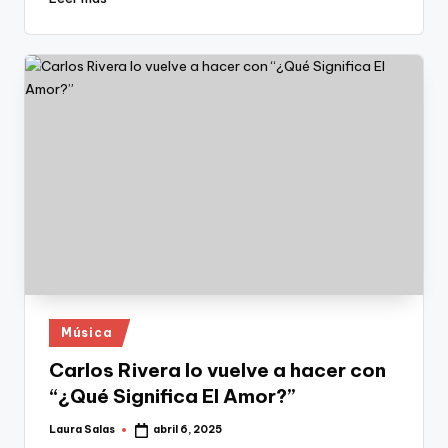
Publicado
Música
en
Carlos Rivera lo vuelve a hacer con
“¿Qué Significa El Amor?”
Laura Salas
abril 6, 2025
Publicado
por