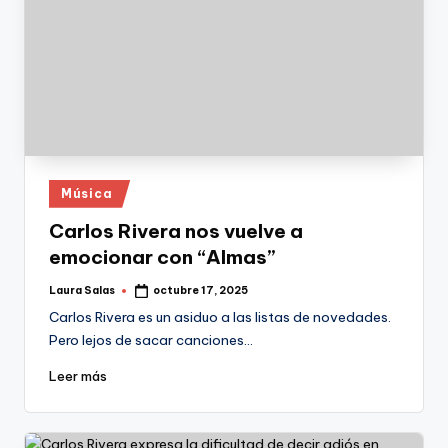
Publicado
Música
en
Carlos Rivera nos vuelve a
emocionar con “Almas”
Laura Salas
octubre 17, 2025
Publicado
por
Carlos Rivera es un asiduo a las listas de novedades.
Pero lejos de sacar canciones…
Leer más