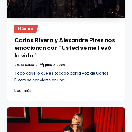
Publicado
Música
en
Carlos Rivera y Alexandre Pires nos
emocionan con “Usted se me llevó
la vida”
Laura Salas
julio 9, 2024
Publicado
por
Todo aquello que es tocado por la voz de Carlos
Rivera se convierte en una…
Leer más