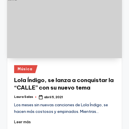
Publicado
Música
en
Lola Índigo, se lanza a conquistar la
“CALLE” con su nuevo tema
Laura Salas
abril 5, 2021
Publicado
por
Los meses sin nuevas canciones de Lola Índigo, se
hacen más costosos y empinados. Mientras…
Leer más