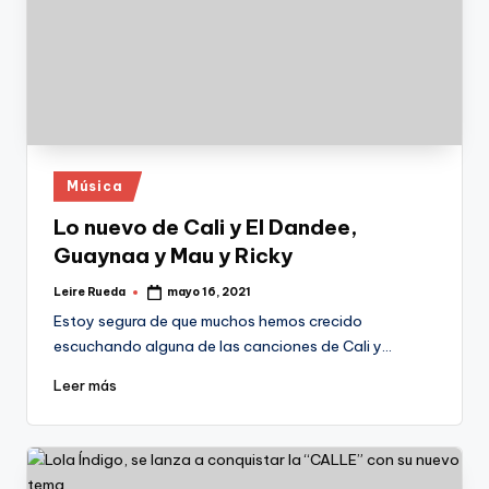
Publicado
Música
en
Lo nuevo de Cali y El Dandee,
Guaynaa y Mau y Ricky
Leire Rueda
mayo 16, 2021
Publicado
por
Estoy segura de que muchos hemos crecido
escuchando alguna de las canciones de Cali y…
Leer más