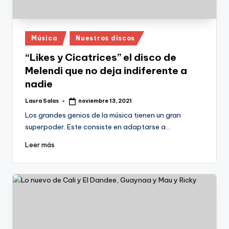
Publicado
Música
Nuestros discos
en
“Likes y Cicatrices” el disco de
Melendi que no deja indiferente a
nadie
Laura Salas
noviembre 13, 2021
Publicado
por
Los grandes genios de la música tienen un gran
superpoder. Este consiste en adaptarse a…
Leer más