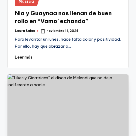
Publicado
Música
en
Nia y Guaynaa nos llenan de buen
rollo en “Vamo’ echando”
Laura Salas
noviembre 11, 2024
Publicado
por
Para levantar un lunes, hace falta color y positividad.
Por ello, hay que abrazar a…
Leer más