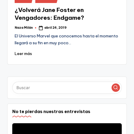
en
¿Volverá Jane Foster en
Vengadores: Endgame?
Naza Milán
abril 24, 2019
Publicado
por
El Universo Marvel que conocemos hasta el momento
llegará a su fin en muy poco…
Leer más
No te pierdas nuestras entrevistas