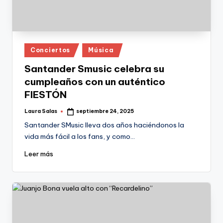
Publicado
Conciertos
Música
en
Santander Smusic celebra su
cumpleaños con un auténtico
FIESTÓN
Laura Salas
septiembre 24, 2025
Publicado
por
Santander SMusic lleva dos años haciéndonos la
vida más fácil a los fans, y como…
Leer más