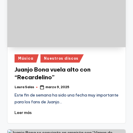
Publicado
Música
Nuestros discos
en
Juanjo Bona vuela alto con
“Recardelino”
Laura Salas
marzo 9, 2025
Publicado
por
Este fin de semana ha sido una fecha muy importante
para los fans de Juanjo…
Leer más