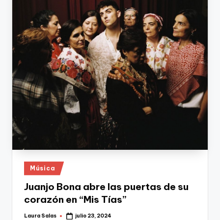
Publicado
Música
en
Juanjo Bona abre las puertas de su
corazón en “Mis Tías”
Laura Salas
julio 23, 2024
Publicado