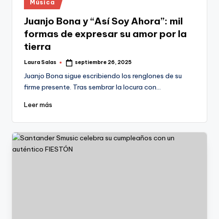
Publicado
Música
en
Juanjo Bona y “Así Soy Ahora”: mil
formas de expresar su amor por la
tierra
Laura Salas
septiembre 26, 2025
Publicado
por
Juanjo Bona sigue escribiendo los renglones de su
firme presente. Tras sembrar la locura con…
Leer más