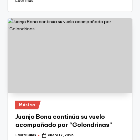
Leer más
Publicado
Música
en
Juanjo Bona continúa su vuelo
acompañado por “Golondrinas”
Laura Salas
enero 17, 2025
Publicado