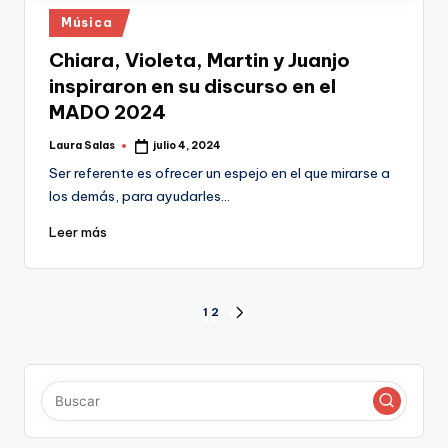
Publicado
Música
en
Chiara, Violeta, Martin y Juanjo
inspiraron en su discurso en el
MADO 2024
Laura Salas
julio 4, 2024
Publicado
por
Ser referente es ofrecer un espejo en el que mirarse a
los demás, para ayudarles…
Leer más
Paginación
1
2
SIGUIENTE
PÁGINA
de
entradas