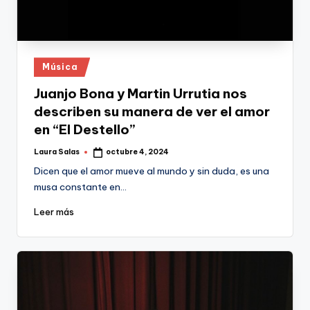
Publicado
Música
en
Juanjo Bona y Martin Urrutia nos
describen su manera de ver el amor
en “El Destello”
Laura Salas
octubre 4, 2024
Publicado
por
Dicen que el amor mueve al mundo y sin duda, es una
musa constante en…
Leer más