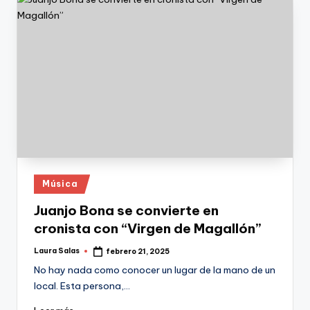
Publicado
Música
en
Juanjo Bona se convierte en
cronista con “Virgen de Magallón”
Laura Salas
febrero 21, 2025
Publicado
por
No hay nada como conocer un lugar de la mano de un
local. Esta persona,…