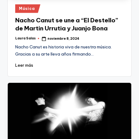
Publicado
Música
en
Nacho Canut se une a “El Destello”
de Martin Urrutia y Juanjo Bona
Laura Salas
noviembre 8, 2024
Publicado
por
Nacho Canut es historia viva de nuestra música.
Gracias a su arte lleva años firmando…
Leer más