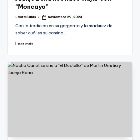
“Moncayo”
Laura Salas
noviembre 29, 2024
Publicado
por
Con la tradición en su garganta y la madurez de
saber cuál es su camino,…
Leer más