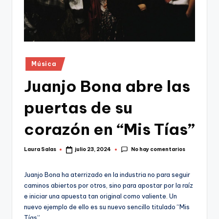
Publicado
Música
en
Juanjo Bona abre las
puertas de su
corazón en “Mis Tías”
No hay comentarios
Laura Salas
julio 23, 2024
Publicado
por
Juanjo Bona ha aterrizado en la industria no para seguir
caminos abiertos por otros, sino para apostar por la raíz
e iniciar una apuesta tan original como valiente. Un
nuevo ejemplo de ello es su nuevo sencillo titulado “Mis
Tías”.