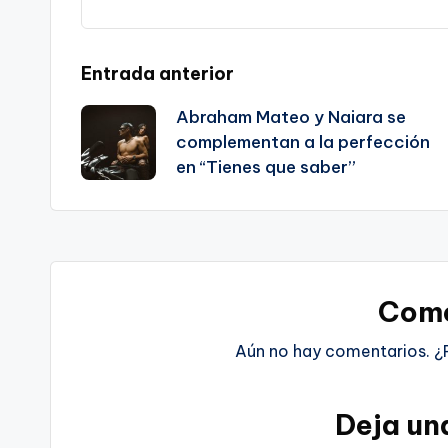
Navegación
Entrada anterior
Abraham Mateo y Naiara se
de
complementan a la perfección
en “Tienes que saber”
entradas
Come
Aún no hay comentarios. ¿
Deja un