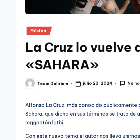
Publicado
Música
en
La Cruz lo vuelve 
«SAHARA»
No ha
julio 23, 2024
Team Delirium
Publicado
por
Alfonso La Cruz, más conocido públicamente co
Sahara, que dicho en sus términos se trata de
reggaetón lgtbi.
Con este nuevo tema el autor nos lleva unirno