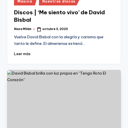
Publicado
Música
Nuestros discos
en
Discos | ‘Me siento vivo’ de David
Bisbal
Naza Milán
octubre 3, 2023
Publicado
por
Vuelve David Bisbal con la alegría y carisma que
tanto le define. El almeriense estrenó…
Leer más