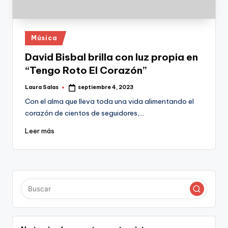
Publicado
Música
en
David Bisbal brilla con luz propia en
“Tengo Roto El Corazón”
Laura Salas
septiembre 4, 2023
Publicado
por
Con el alma que lleva toda una vida alimentando el
corazón de cientos de seguidores,…
Leer más