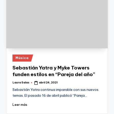
Publicado
Música
en
Sebastián Yatra y Myke Towers
funden estilos en “Pareja del año”
Laura Salas
abril 24, 2021
Publicado
por
Sebastián Yatra continua imparable con sus nuevos
temas. El pasado 16 de abril publicó “Pareja…
Leer más