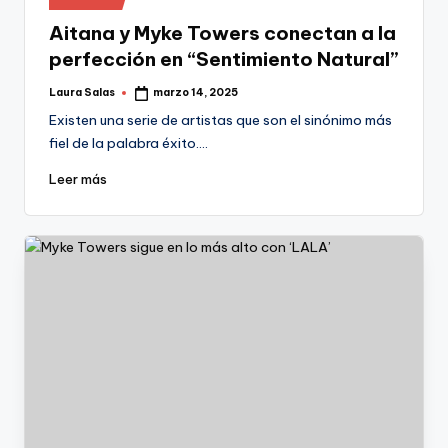
en
Aitana y Myke Towers conectan a la
perfección en “Sentimiento Natural”
Laura Salas
marzo 14, 2025
Publicado
por
Existen una serie de artistas que son el sinónimo más
fiel de la palabra éxito.…
Leer más