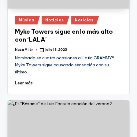
Publicado
Música
Noticias
Noticias
en
Myke Towers sigue en lo más alto
con ‘LALA’
Naza Milán
julio 13, 2023
Publicado
por
Nominado en cuatro ocasiones al Latin GRAMMY®,
Myke Towers sigue causando sensación con su
último…
Leer más