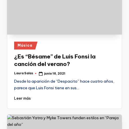
Publicado
Música
en
¿Es “Bésame” de Luis Fonsi la
canción del verano?
Laura Salas
junio 16, 2021
Publicado
por
Desde la aparición de “Despacito” hace cuatro años,
parece que Luis Fonsi tiene en sus…
Leer más