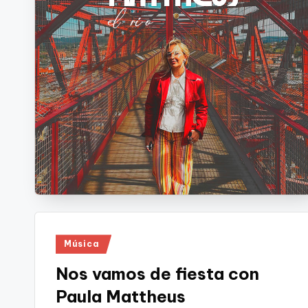
Publicado
Música
en
Nos vamos de fiesta con
Paula Mattheus