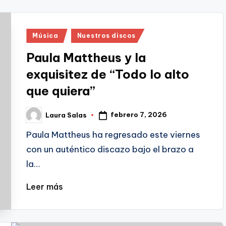
Publicado
Música
Nuestros discos
en
Paula Mattheus y la
exquisitez de “Todo lo alto
que quiera”
febrero 7, 2026
Laura Salas
Publicado
por
Paula Mattheus ha regresado este viernes
con un auténtico discazo bajo el brazo a
la…
Leer más