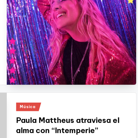
Publicado
Música
en
Paula Mattheus atraviesa el
alma con “Intemperie”