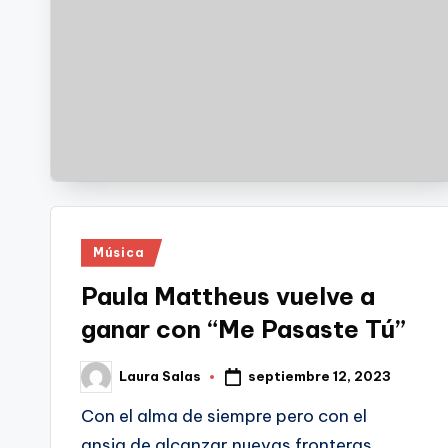
Publicado
Música
en
Paula Mattheus vuelve a
ganar con “Me Pasaste Tú”
septiembre 12, 2023
Laura Salas
Publicado
por
Con el alma de siempre pero con el
ansia de alcanzar nuevas fronteras,