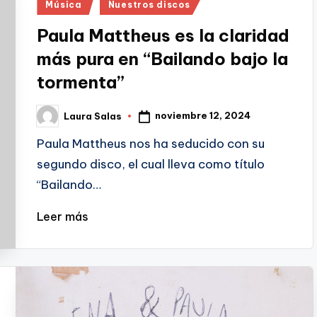
Publicado
Música
Nuestros discos
en
Paula Mattheus es la claridad
más pura en “Bailando bajo la
tormenta”
noviembre 12, 2024
Laura Salas
Publicado
por
Paula Mattheus nos ha seducido con su
segundo disco, el cual lleva como título
“Bailando…
Leer más