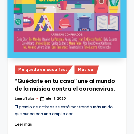
Publicado
Me quedo en casa fest
Música
en
“Quédate en tu casa” une al mundo
de la música contra el coronavirus.
Laura Salas
abril 1, 2020
Publicado
por
El gremio de artistas se está mostrando más unido
que nunca con una amplia con…
Leer más