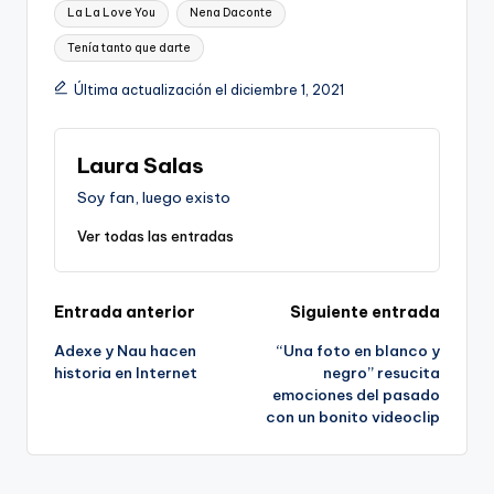
Etiquetas:
La La Love You
Nena Daconte
Tenía tanto que darte
Última actualización el diciembre 1, 2021
Laura Salas
Soy fan, luego existo
Ver todas las entradas
Navegación
Entrada anterior
Siguiente entrada
Adexe y Nau hacen
“Una foto en blanco y
de
historia en Internet
negro” resucita
emociones del pasado
entradas
con un bonito videoclip