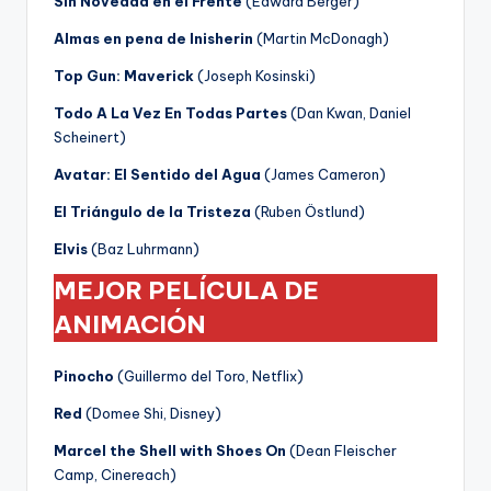
Sin Novedad en el Frente
(Edward Berger)
Almas en pena de Inisherin
(Martin McDonagh)
Top Gun: Maverick
(Joseph Kosinski)
Todo A La Vez En Todas Partes
(Dan Kwan, Daniel
Scheinert)
Avatar: El Sentido del Agua
(James Cameron)
El Triángulo de la Tristeza
(Ruben Östlund)
Elvis
(Baz Luhrmann)
MEJOR PELÍCULA DE
ANIMACIÓN
Pinocho
(Guillermo del Toro, Netflix)
Red
(Domee Shi, Disney)
Marcel the Shell with Shoes On
(Dean Fleischer
Camp, Cinereach)