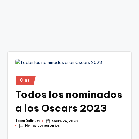
Publicado
Cine
en
Todos los nominados
a los Oscars 2023
Team Delirium
enero 24, 2023
Publicado
No hay comentarios
por