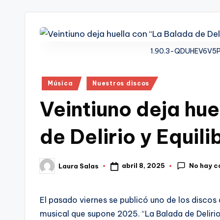
tr
i
1.90.3-QDUHEV6V5
Publicado
Música
Nuestros discos
en
Veintiuno deja hue
de Delirio y Equili
No hay c
abril 8, 2025
Laura Salas
Publicado
por
El pasado viernes se publicó uno de los discos q
musical que supone 2025. “La Balada de Delirio 