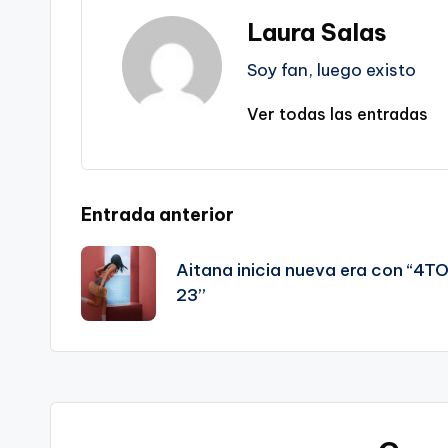
Laura Salas
Soy fan, luego existo
Ver todas las entradas
Navegación
Entrada anterior
de
Aitana inicia nueva era con “4T
23”
entradas