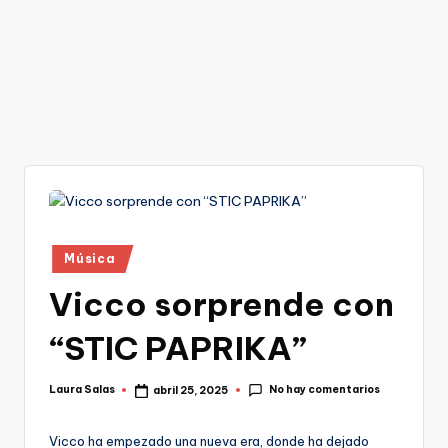
Publicado
Música
en
Vicco sorprende con
“STIC PAPRIKA”
No hay comentarios
Laura Salas
abril 25, 2025
Publicado
por
Vicco ha empezado una nueva era, donde ha dejado