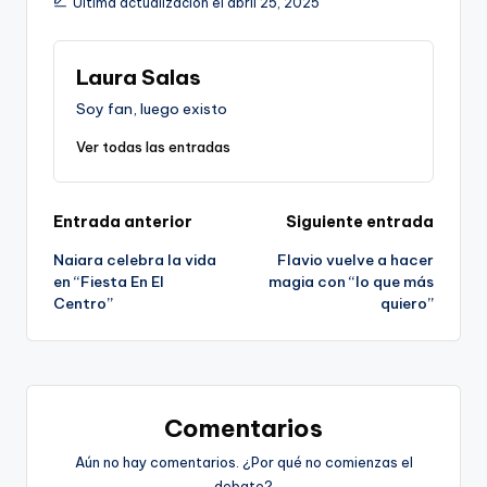
Última actualización el abril 25, 2025
Laura Salas
Soy fan, luego existo
Ver todas las entradas
Navegación
Entrada anterior
Siguiente entrada
Naiara celebra la vida
Flavio vuelve a hacer
de
en “Fiesta En El
magia con “lo que más
Centro”
quiero”
entradas
Comentarios
Aún no hay comentarios. ¿Por qué no comienzas el
debate?