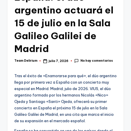
argentino actuará el
15 de julio en la Sala
Galileo Galilei de
Madrid
No hay comentarios
Team Delirium
julio 7, 2026
Publicado
por
Tras el éxito de «Enamorarse para qué», el dúo argentino
llega por primera vez a España con un concierto muy
especial en Madrid. Madrid, julio de 2026. VIUS, el dúo
argentino formado por los hermanos Nicolás «Nico»
Ojeda y Santiago «Santi» Ojeda, ofrecerá su primer
concierto en España el próximo 15 de julio en la Sala
Galileo Galilei de Madrid, en una cita que marca el inicio
de su expansión en el mercado español.
España se ha convertido en uno de los países donde el