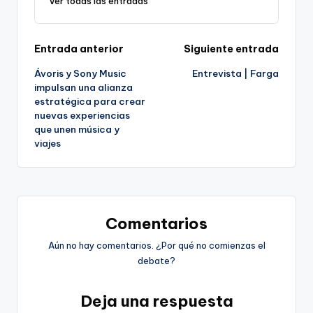
Ver todas las entradas
Navegación
Entrada anterior
Siguiente entrada
Ávoris y Sony Music
Entrevista | Farga
de
impulsan una alianza
estratégica para crear
entradas
nuevas experiencias
que unen música y
viajes
Comentarios
Aún no hay comentarios. ¿Por qué no comienzas el
debate?
Deja una respuesta