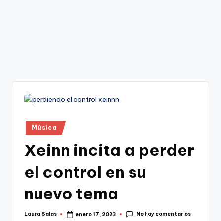
Publicado
Música
en
Xeinn incita a perder
el control en su
nuevo tema
No hay comentarios
Laura Salas
enero 17, 2023
Publicado