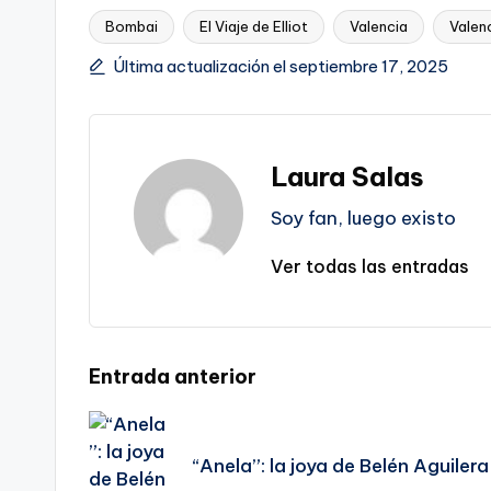
Bombai
El Viaje de Elliot
Valencia
Valenc
Etiquetas:
Última actualización el septiembre 17, 2025
Laura Salas
Soy fan, luego existo
Ver todas las entradas
Navegación
Entrada anterior
de
“Anela”: la joya de Belén Aguilera