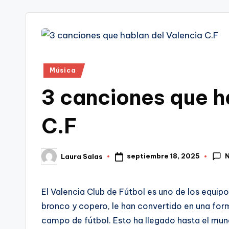
tr
i
Publicado
Música
en
3 canciones que h
C.F
septiembre 18, 2025
Laura Salas
Publicado
por
El Valencia Club de Fútbol es uno de los equipo
bronco y copero, le han convertido en una form
campo de fútbol. Esto ha llegado hasta el mund