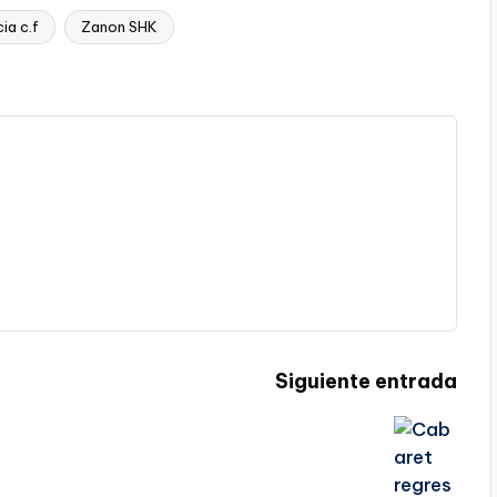
ia c.f
Zanon SHK
Siguiente entrada