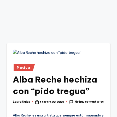
Publicado
Música
en
Alba Reche hechiza
con “pido tregua”
No hay comentarios
Laura Salas
febrero 22, 2021
Publicado
por
Alba Reche, es una artista que siempre está fraguando y