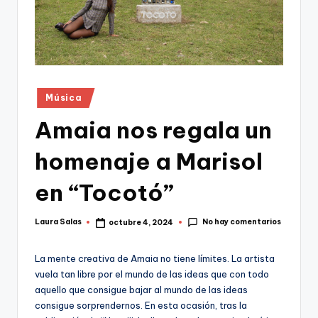
Publicado
Música
en
Amaia nos regala un
homenaje a Marisol
en “Tocotó”
No hay comentarios
Laura Salas
octubre 4, 2024
Publicado
por
La mente creativa de Amaia no tiene límites. La artista
vuela tan libre por el mundo de las ideas que con todo
aquello que consigue bajar al mundo de las ideas
consigue sorprendernos. En esta ocasión, tras la