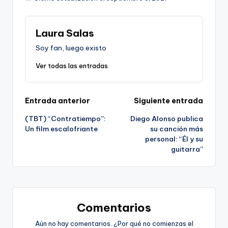
Laura Salas
Soy fan, luego existo
Ver todas las entradas
Navegación
Entrada anterior
Siguiente entrada
(TBT) “Contratiempo”:
Diego Alonso publica
de
Un film escalofriante
su canción más
personal: “Él y su
entradas
guitarra”
Comentarios
Aún no hay comentarios. ¿Por qué no comienzas el