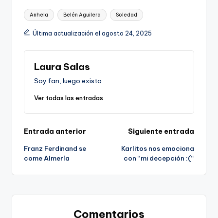
Etiquetas:
Anhela
Belén Aguilera
Soledad
Última actualización el agosto 24, 2025
Laura Salas
Soy fan, luego existo
Ver todas las entradas
Navegación
Entrada anterior
Siguiente entrada
Franz Ferdinand se
Karlitos nos emociona
de
come Almería
con “mi decepción :(“
entradas
Comentarios