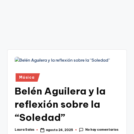
Publicado
Música
en
Belén Aguilera y la
reflexión sobre la
“Soledad”
No hay comentarios
Laura Salas
agosto 24, 2025
Publicado