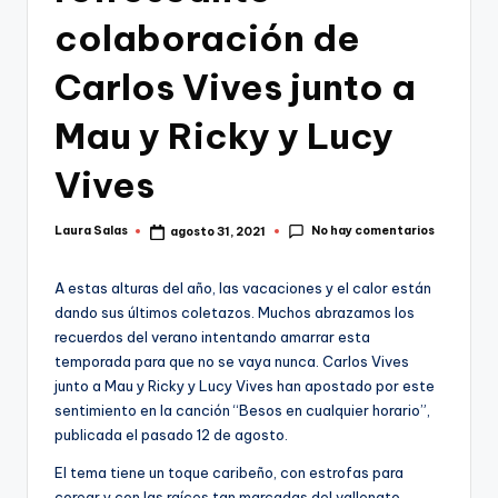
colaboración de
Carlos Vives junto a
Mau y Ricky y Lucy
Vives
No hay comentarios
Laura Salas
agosto 31, 2021
Publicado
por
A estas alturas del año, las vacaciones y el calor están
dando sus últimos coletazos. Muchos abrazamos los
recuerdos del verano intentando amarrar esta
temporada para que no se vaya nunca. Carlos Vives
junto a Mau y Ricky y Lucy Vives han apostado por este
sentimiento en la canción “Besos en cualquier horario”,
publicada el pasado 12 de agosto.
El tema tiene un toque caribeño, con estrofas para
corear y con las raíces tan marcadas del vallenato.