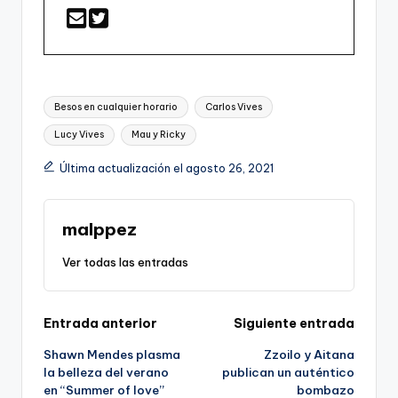
Etiquetas:
Besos en cualquier horario
Carlos Vives
Lucy Vives
Mau y Ricky
Última actualización el agosto 26, 2021
malppez
Ver todas las entradas
Navegación
Entrada anterior
Siguiente entrada
Shawn Mendes plasma
Zzoilo y Aitana
de
la belleza del verano
publican un auténtico
en “Summer of love”
bombazo