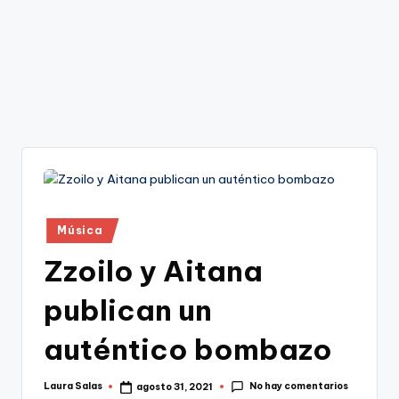
Publicado
Música
en
Zzoilo y Aitana
publican un
auténtico bombazo
No hay comentarios
Laura Salas
agosto 31, 2021
Publicado