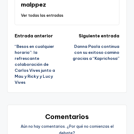
malppez
Ver todas las entradas
Navegación
Entrada anterior
Siguiente entrada
“Besos en cualquier
Danna Paola continua
de
horario”: la
con su exitoso camino
refrescante
gracias a “Kaprichosa”
entradas
colaboración de
Carlos Vives junto a
Mau y Ricky y Lucy
Vives
Comentarios
Aún no hay comentarios. ¿Por qué no comienzas el
debate?