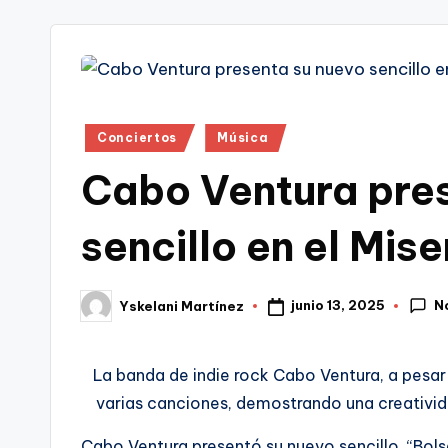
tr
i
Publicado
Conciertos
Música
en
Cabo Ventura pre
sencillo en el Mis
N
junio 13, 2025
Yskelani Martínez
Publicado
por
La banda de indie rock Cabo Ventura, a pesa
varias canciones, demostrando una creativid
Cabo Ventura presentó su nuevo sencillo, “Bolsas