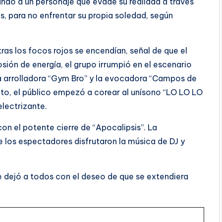
ndo a un personaje que evade su realidad a través
les, para no enfrentar su propia soledad, según
tras los focos rojos se encendían, señal de que el
ión de energía, el grupo irrumpió en el escenario
 la arrolladora “Gym Bro” y la evocadora “Campos de
o, el público empezó a corear al unísono “LO LO LO
lectrizante.
on el potente cierre de “Apocalipsis”. La
 los espectadores disfrutaron la música de DJ y
 dejó a todos con el deseo de que se extendiera