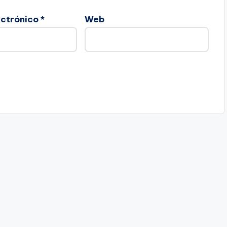
ectrónico
*
Web