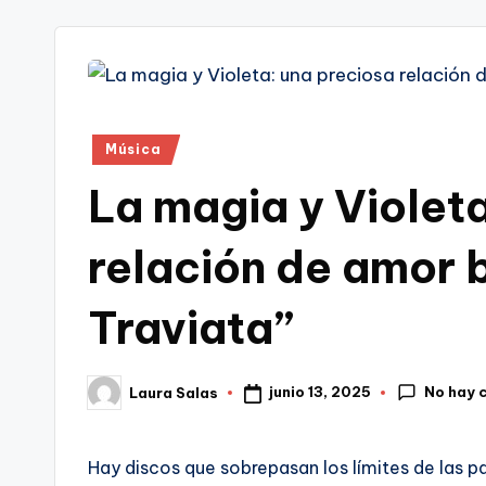
tr
i
Publicado
Música
en
La magia y Violet
relación de amor 
Traviata”
No hay 
junio 13, 2025
Laura Salas
Publicado
por
Hay discos que sobrepasan los límites de las p