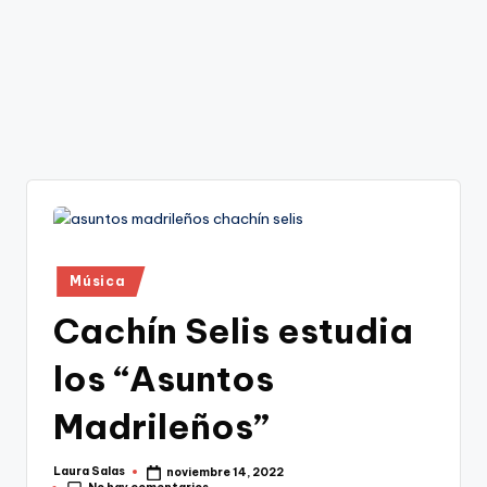
Publicado
Música
en
Cachín Selis estudia
los “Asuntos
Madrileños”
Laura Salas
noviembre 14, 2022
Publicado