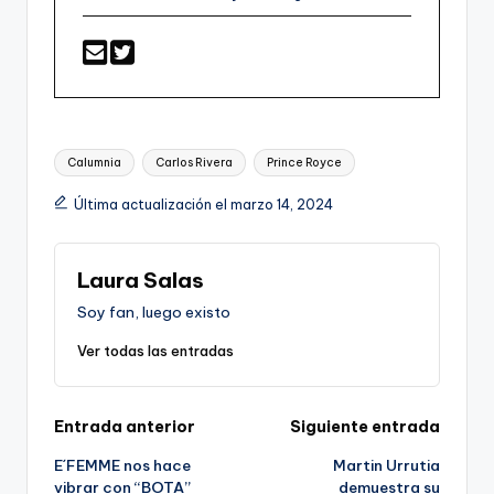
Etiquetas:
Calumnia
Carlos Rivera
Prince Royce
Última actualización el marzo 14, 2024
Laura Salas
Soy fan, luego existo
Ver todas las entradas
Navegación
Entrada anterior
Siguiente entrada
E´FEMME nos hace
Martin Urrutia
de
vibrar con “BOTA”
demuestra su