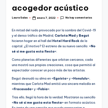
acogedor acústico
No hay comentarios
Laura Salas
enero 7, 2022
Publicado
por
En mitad del ruido provocado por la sombra del Covid-19
y el denso tráfico de Madrid,
Carlota Mad
y
Begut
hicieron hogar en el hall del
Hotel Hard Rock
de la
capital. ¿El motivo? El estreno de su nuevo sencillo: «
No
sé si me gusta esta fiesta
«.
Como planetas diferentes que orbitan cercanos, cada
una mostró sus propias creaciones, cosa que permitió al
espectador conocer un poco más de las artistas.
Begut desnudó su alma en «
Egoísta
» y «
Honululu
«,
mientras que Carlota Mad emitió una sincera melodía en
«
Fracasada
» y «
Fobia
«.
Tras ello, llegó la hora de la verdad. Mostraron su sencillo
«
No sé si me gusta esta fiesta
» en formato acústico.
Se trata de una canción que puede representar a