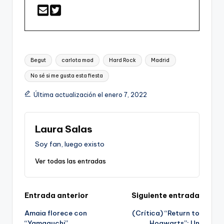
Etiquetas:
Begut
carlota mad
Hard Rock
Madrid
No sé si me gusta esta fiesta
Última actualización el enero 7, 2022
Laura Salas
Soy fan, luego existo
Ver todas las entradas
Navegación
Entrada anterior
Siguiente entrada
Amaia florece con
(Crítica) “Return to
de
“Yamaguchi”
Hogwarts”: Un