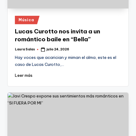
Publicado
Música
en
Lucas Curotto nos invita a un
romántico baile en “Bella”
Laura Salas
julio 24, 2026
Publicado
por
Hay voces que acarician y miman el alma, este es el
caso de Lucas Curotto,…
Leer más