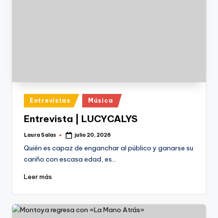
Publicado
Entrevistas
Música
en
Entrevista | LUCYCALYS
Laura Salas
julio 20, 2026
Publicado
por
Quién es capaz de enganchar al público y ganarse su
cariño con escasa edad, es…
Leer más