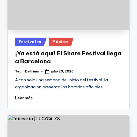
Publicado
Festivales
Música
en
¡Ya está aquí! El Share Festival llega
a Barcelona
Team Delirium
julio 20, 2026
Publicado
por
A tan solo una semana del inicio del festival, la
organización presenta los horarios oficiales…
Leer más