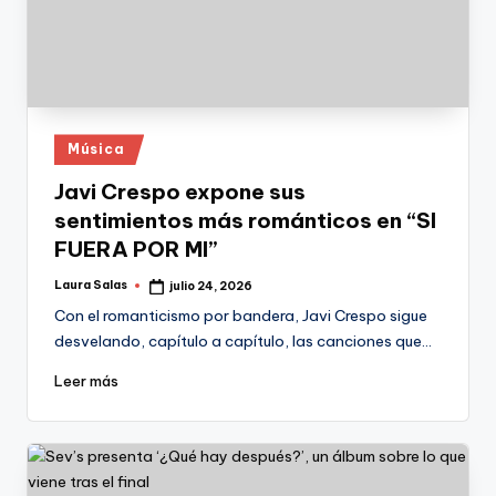
Publicado
Música
en
Javi Crespo expone sus
sentimientos más románticos en “SI
FUERA POR MI”
Laura Salas
julio 24, 2026
Publicado
por
Con el romanticismo por bandera, Javi Crespo sigue
desvelando, capítulo a capítulo, las canciones que…
Leer más