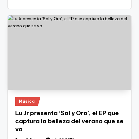
Publicado
Música
en
Lu Jr presenta ‘Sal y Oro’, el EP que
captura la belleza del verano que se
va