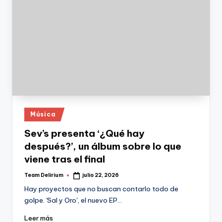
Publicado
Música
en
Sev’s presenta ‘¿Qué hay
después?’, un álbum sobre lo que
viene tras el final
Team Delirium
julio 22, 2026
Publicado
por
Hay proyectos que no buscan contarlo todo de
golpe. 'Sal y Oro', el nuevo EP…
Leer más