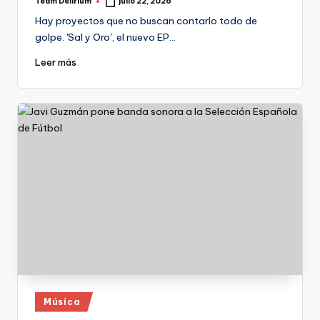
Team Delirium
julio 22, 2026
Publicado
por
Hay proyectos que no buscan contarlo todo de
golpe. 'Sal y Oro', el nuevo EP…
Leer más
Publicado
Música
en