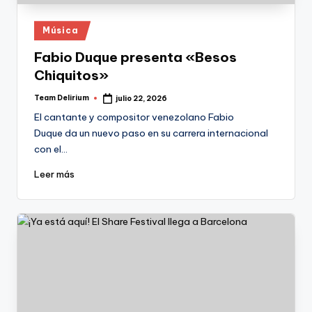
Publicado
Música
en
Fabio Duque presenta «Besos
Chiquitos»
Team Delirium
julio 22, 2026
Publicado
por
El cantante y compositor venezolano Fabio
Duque da un nuevo paso en su carrera internacional
con el…
Leer más