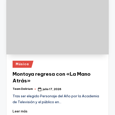
Publicado
Música
en
Montoya regresa con «La Mano
Atrás»
Team Delirium
julio 17, 2026
Publicado
por
Tras ser elegido Personaje del Año por la Academia
de Televisión y el público en…
Leer más