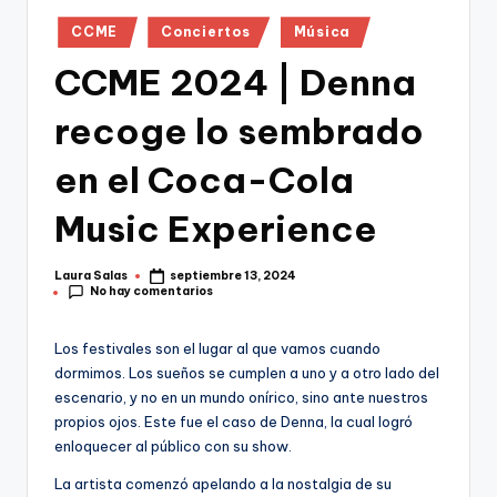
Publicado
CCME
Conciertos
Música
en
CCME 2024 | Denna
recoge lo sembrado
en el Coca-Cola
Music Experience
Laura Salas
septiembre 13, 2024
Publicado
No hay comentarios
por
Los festivales son el lugar al que vamos cuando
dormimos. Los sueños se cumplen a uno y a otro lado del
escenario, y no en un mundo onírico, sino ante nuestros
propios ojos. Este fue el caso de Denna, la cual logró
enloquecer al público con su show.
La artista comenzó apelando a la nostalgia de su