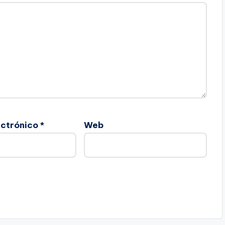
ectrónico
*
Web