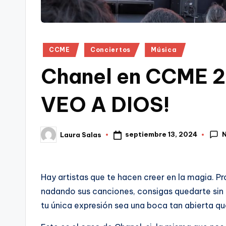
Publicado
CCME
Conciertos
Música
en
Chanel en CCME 
VEO A DIOS!
septiembre 13, 2024
Laura Salas
Publicado
por
Hay artistas que te hacen creer en la magia. 
nadando sus canciones, consigas quedarte sin
tu única expresión sea una boca tan abierta qu