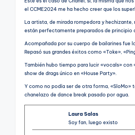
Este es el caso de Chanel, si, la misma que nos
el CCME2024 me ha hecho creer que los superhé
La artista, de mirada rompedora y hechizante, n
están perfectamente preparados de principio a
Acompañada por su cuerpo de bailarines fue la
Repasó sus grandes éxitos como «Toke», «Ping
También hubo tiempo para lucir «vocals» con «A
show de drags único en «House Party».
Y como no podía ser de otra forma, «SloMo» t
chanelazo de dance break pasado por agua.
Laura Salas
Soy fan, luego existo