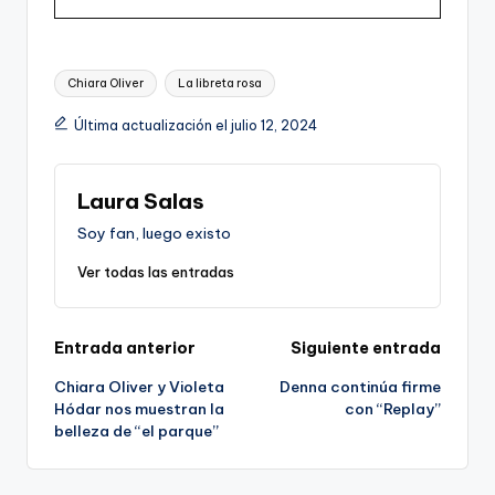
Etiquetas:
Chiara Oliver
La libreta rosa
Última actualización el julio 12, 2024
Laura Salas
Soy fan, luego existo
Ver todas las entradas
Navegación
Entrada anterior
Siguiente entrada
Chiara Oliver y Violeta
Denna continúa firme
de
Hódar nos muestran la
con “Replay”
belleza de “el parque”
entradas