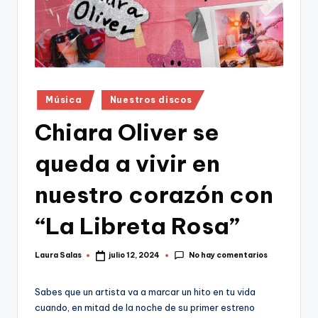
Publicado
Música
Nuestros discos
en
Chiara Oliver se
queda a vivir en
nuestro corazón con
“La Libreta Rosa”
No hay comentarios
Laura Salas
julio 12, 2024
Publicado
por
Sabes que un artista va a marcar un hito en tu vida
cuando, en mitad de la noche de su primer estreno