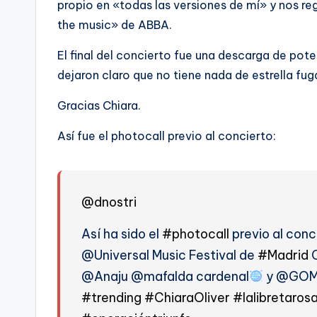
propio en «todas las versiones de mí» y nos re
the music» de ABBA.
El final del concierto fue una descarga de pot
dejaron claro que no tiene nada de estrella fug
Gracias Chiara.
Así fue el photocall previo al concierto:
@dnostri
Así ha sido el
#photocall
previo al conc
@Universal Music Festival de
#Madrid
C
@Anaju @mafalda cardenal
y @GO
#trending
#ChiaraOliver
#lalibretaros