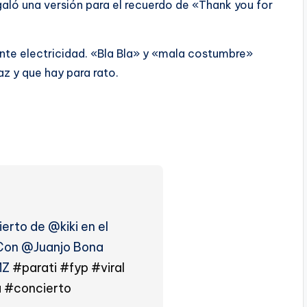
galó una versión para el recuerdo de «Thank you for
ente electricidad. «Bla Bla» y «mala costumbre»
az y que hay para rato.
ierto de @kiki en el
on @Juanjo Bona
MZ
#parati
#fyp
#viral
a
#concierto