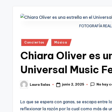
tr
i
FOTOGRAFÍA REAL
Publicado
Conciertos
Música
en
Chiara Oliver es un
Universal Music Fe
No hay 
junio 2, 2025
Laura Salas
Publicado
por
Lo que se espera con ganas, se escapa entre lo
reflexionar la razón por la cual como más de u