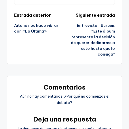
Navegación
Entrada anterior
Siguiente entrada
Aitana nos hace vibrar
Entrevista | Bureeii:
de
con «La Última»
“Este álbum
representa la decisión
entradas
de querer dedicarme a
esto hasta que lo
consiga”
Comentarios
Aún no hay comentarios. ¿Por qué no comienzas el
debate?
Deja una respuesta
Tu dirección de correo electrónico no será publicada.