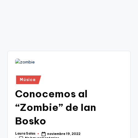
Publicado
Música
en
Conocemos al
“Zombie” de Ian
Bosko
Laura Salas
noviembre 19, 2022
Publicado