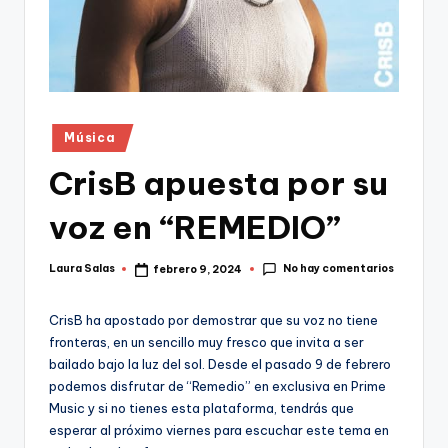
Publicado
Música
en
CrisB apuesta por su
voz en “REMEDIO”
No hay comentarios
Laura Salas
febrero 9, 2024
Publicado
por
CrisB ha apostado por demostrar que su voz no tiene
fronteras, en un sencillo muy fresco que invita a ser
bailado bajo la luz del sol. Desde el pasado 9 de febrero
podemos disfrutar de “Remedio” en exclusiva en Prime
Music y si no tienes esta plataforma, tendrás que
esperar al próximo viernes para escuchar este tema en