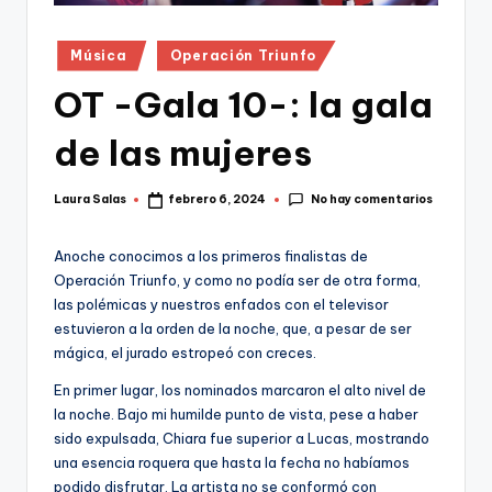
Publicado
Música
Operación Triunfo
en
OT -Gala 10-: la gala
de las mujeres
No hay comentarios
Laura Salas
febrero 6, 2024
Publicado
por
Anoche conocimos a los primeros finalistas de
Operación Triunfo, y como no podía ser de otra forma,
las polémicas y nuestros enfados con el televisor
estuvieron a la orden de la noche, que, a pesar de ser
mágica, el jurado estropeó con creces.
En primer lugar, los nominados marcaron el alto nivel de
la noche. Bajo mi humilde punto de vista, pese a haber
sido expulsada, Chiara fue superior a Lucas, mostrando
una esencia roquera que hasta la fecha no habíamos
podido disfrutar. La artista no se conformó con