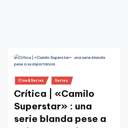
Publicado
Cine&Series
Series
en
Crítica | «Camilo
Superstar» : una
serie blanda pese a