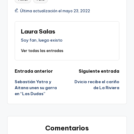
Última actualización el mayo 23, 2022
Laura Salas
Soy fan, luego existo
Ver todas las entradas
Navegación
Entrada anterior
Siguiente entrada
Sebastián Yatra y
Dvicio recibe el cariño
de
Aitana unen su garra
de La Riviera
en “Las Dudas”
entradas
Comentarios