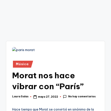
Publicado
Música
en
Morat nos hace
vibrar con “París”
No hay comentarios
Laura Salas
mayo 27, 2022
Publicado
por
Hace tiempo que Morat se convirtió en sinónimo de la