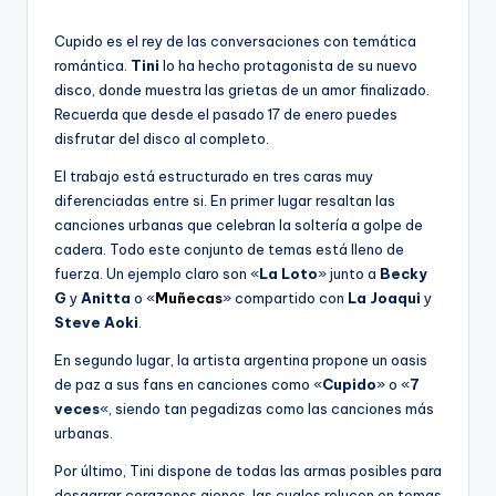
por
Cupido es el rey de las conversaciones con temática
romántica.
Tini
lo ha hecho protagonista de su nuevo
disco, donde muestra las grietas de un amor finalizado.
Recuerda que desde el pasado 17 de enero puedes
disfrutar del disco al completo.
El trabajo está estructurado en tres caras muy
diferenciadas entre si. En primer lugar resaltan las
canciones urbanas que celebran la soltería a golpe de
cadera. Todo este conjunto de temas está lleno de
fuerza. Un ejemplo claro son «
La Loto
» junto a
Becky
G
y
Anitta
o «
Muñecas
» compartido con
La Joaqui
y
Steve Aoki
.
En segundo lugar, la artista argentina propone un oasis
de paz a sus fans en canciones como «
Cupido
» o «
7
veces
«, siendo tan pegadizas como las canciones más
urbanas.
Por último, Tini dispone de todas las armas posibles para
desgarrar corazones ajenos, las cuales relucen en temas