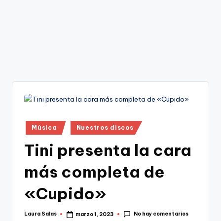
Publicado
Música
Nuestros discos
en
Tini presenta la cara
más completa de
«Cupido»
No hay comentarios
Laura Salas
marzo 1, 2023
Publicado