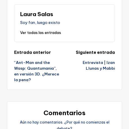
Laura Salas
Soy fan, luego existo
Ver todas las entradas
Navegación
Entrada anterior
Siguiente entrada
“Ant-Man and the
Entrevista | Izan
de
Wasp: Quantumania”,
Llunas y Mabbi
en versión 3D. ¿Merece
entradas
la pena?
Comentarios
Aún no hay comentarios. ¿Por qué no comienzas el
debate?