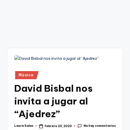
Publicado
Música
en
David Bisbal nos
invita a jugar al
“Ajedrez”
No hay comentarios
Laura Salas
febrero 23, 2023
Publicado