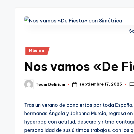
tr
i
Sc
Publicado
Música
en
Nos vamos «De Fi
septiembre 17, 2025
Team Delirium
Publicado
por
Tras un verano de conciertos por toda España,
hermanas Ángela y Johanna Murcia, regresa en 
hyperpop con actitud, descaro y ritmo contagi
personalidad de sus últimos trabajos, con los 