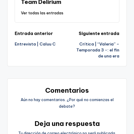
Team Delirium
Ver todas las entradas
Navegación
Entrada anterior
Siguiente entrada
Entrevista | Caluu C
Crítica | “Valeria” –
de
Temporada 3 -: el fin
de una era
entradas
Comentarios
Aún no hay comentarios. ¿Por qué no comienzas el
debate?
Deja una respuesta
Tu dirección de correo electrónico no será publicada.