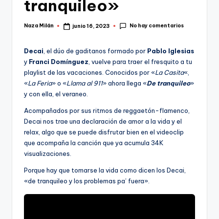
tranquileo»
No hay comentarios
Naza Milán
junio 16, 2023
Publicado
por
Decai
, el dúo de gaditanos formado por
Pablo Iglesias
y
Franci Domínguez
, vuelve para traer el fresquito a tu
playlist de las vacaciones. Conocidos por «
La Casita
«,
«
La Feria
» o «
Llama al 911
» ahora llega «
De tranquileo
»
y con ella, el veraneo.
Acompañados por sus ritmos de reggaetón-flamenco,
Decai nos trae una declaración de amor a la vida y el
relax, algo que se puede disfrutar bien en el videoclip
que acompaña la canción que ya acumula 34K
visualizaciones.
Porque hay que tomarse la vida como dicen los Decai,
«de tranquileo y los problemas pa’ fuera».