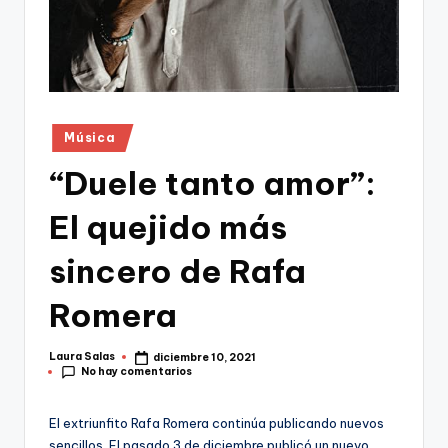
Publicado
Música
en
“Duele tanto amor”:
El quejido más
sincero de Rafa
Romera
Laura Salas
diciembre 10, 2021
Publicado
No hay comentarios
por
El extriunfito Rafa Romera continúa publicando nuevos
sencillos. El pasado 3 de diciembre publicó un nuevo