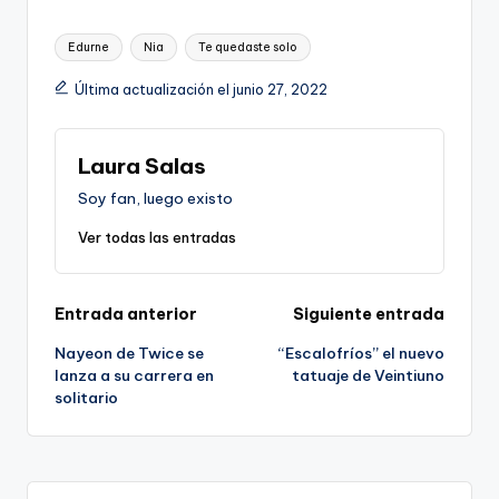
Etiquetas:
Edurne
Nia
Te quedaste solo
Última actualización el junio 27, 2022
Laura Salas
Soy fan, luego existo
Ver todas las entradas
Navegación
Entrada anterior
Siguiente entrada
Nayeon de Twice se
“Escalofríos” el nuevo
de
lanza a su carrera en
tatuaje de Veintiuno
solitario
entradas