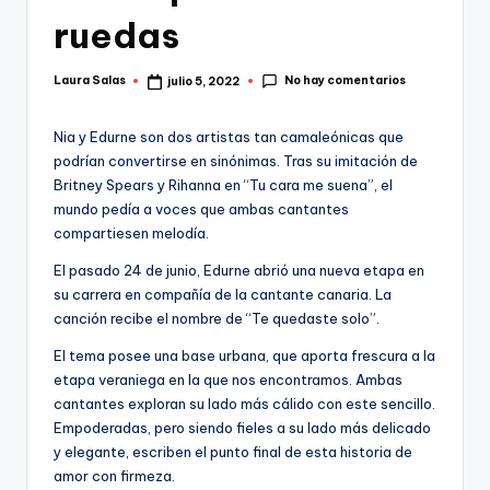
ruedas
No hay comentarios
Laura Salas
julio 5, 2022
Publicado
por
Nia y Edurne son dos artistas tan camaleónicas que
podrían convertirse en sinónimas. Tras su imitación de
Britney Spears y Rihanna en “Tu cara me suena”, el
mundo pedía a voces que ambas cantantes
compartiesen melodía.
El pasado 24 de junio, Edurne abrió una nueva etapa en
su carrera en compañía de la cantante canaria. La
canción recibe el nombre de “Te quedaste solo”.
El tema posee una base urbana, que aporta frescura a la
etapa veraniega en la que nos encontramos. Ambas
cantantes exploran su lado más cálido con este sencillo.
Empoderadas, pero siendo fieles a su lado más delicado
y elegante, escriben el punto final de esta historia de
amor con firmeza.