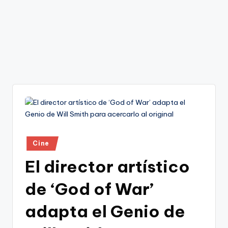
Publicado
Cine
en
El director artístico
de ‘God of War’
adapta el Genio de