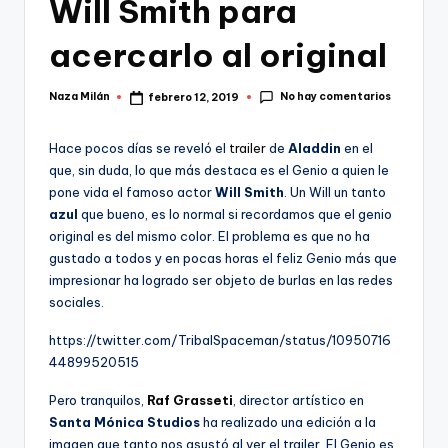
Will Smith para
acercarlo al original
No hay comentarios
Naza Milán
febrero 12, 2019
Publicado
por
Hace pocos días se reveló el
trailer
de
Aladdin
en el
que, sin duda, lo que más destaca es el Genio a quien le
pone vida el famoso actor
Will Smith
. Un Will un tanto
azul
que bueno, es lo normal si recordamos que el genio
original es del mismo color. El problema es que no ha
gustado a todos y en pocas horas el feliz Genio más que
impresionar ha logrado ser objeto de burlas en las redes
sociales.
https://twitter.com/TribalSpaceman/status/10950716
44899520515
Pero tranquilos,
Raf Grasseti
, director artístico en
Santa Mónica Studios
ha realizado una edición a la
imagen que tanto nos asustó al ver el trailer. El Genio es