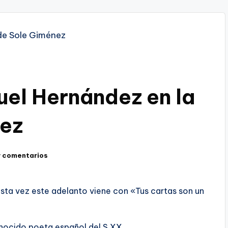
uel Hernández en la
nez
y comentarios
sta vez este adelanto viene con «Tus cartas son un
nocido poeta español del S.XX.