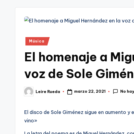
tr
i
Publicado
Música
en
El homenaje a Mig
voz de Sole Gimé
No ha
marzo 22, 2021
Leire Rueda
Publicado
por
El disco de Sole Giménez sigue en aumento y e
vino»
La letra del poema es de Miguel Hernández, co