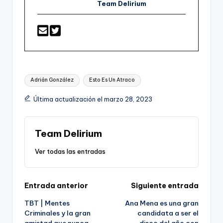
Team Delirium
Etiquetas:
Adrián González
Esto Es Un Atraco
Última actualización el marzo 28, 2023
Team Delirium
Ver todas las entradas
Navegación
Entrada anterior
Siguiente entrada
TBT | Mentes
Ana Mena es una gran
de
Criminales y la gran
candidata a ser el