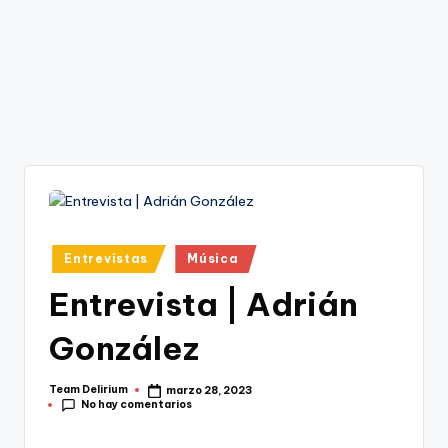
Publicado
Entrevistas
Música
en
Entrevista | Adrián
González
Team Delirium
marzo 28, 2023
Publicado
No hay comentarios
por