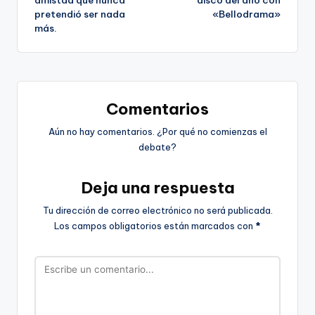
amistad que nunca
disco del año con
entradas
pretendió ser nada
«Bellodrama»
más.
Comentarios
Aún no hay comentarios. ¿Por qué no comienzas el
debate?
Deja una respuesta
Tu dirección de correo electrónico no será publicada.
Los campos obligatorios están marcados con
*