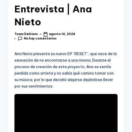
Entrevista | Ana
Nieto
Team Delirium
agosto 14, 2024
Publicado
No hay comentarios
por
Ana Nieto presenta su nuevo EP “RESET”, que nace de la
sensación de no encontrarse a una misma. Durante el
proceso de creación de este proyecto, Ana se sentía
perdida como artista y no sabía qué camino tomar con
su música, por lo que decidió alejarse dejándose llevar
por sus sentimientos.